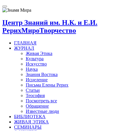
Открыть
меню
Центр Знаний им. Н.К. и Е.И.
Рерих
МироТворчество
ГЛАВНАЯ
ЖУРНАЛ
Живая Этика
Культура
Искусство
Наука
Знания Востока
Исцеление
Письма Елены Рерих
Статьи
Теософия
Посмотреть все
Обращение
Известные люди
БИБЛИОТЕКА
ЖИВАЯ ЭТИКА
СЕМИНАРЫ