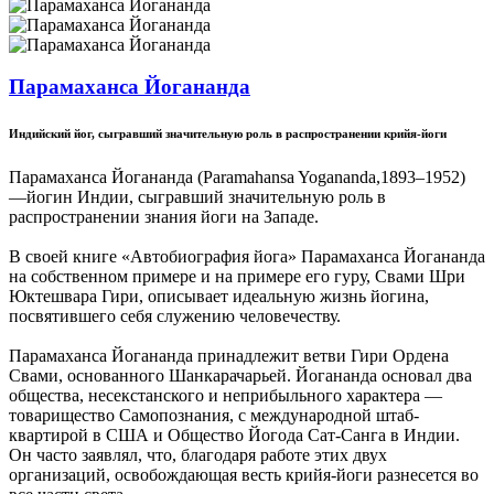
Парамаханса Йогананда
Индийский йог, сыгравший значительную роль в распространении крийя-йоги
Парамаханса Йогананда (Paramahansa Yogananda,1893–1952)
—йогин Индии, сыгравший значительную роль в
распространении знания йоги на Западе.
В своей книге «Автобиография йога» Парамаханса Йогананда
на собственном примере и на примере его гуру, Свами Шри
Юктешвара Гири, описывает идеальную жизнь йогина,
посвятившего себя служению человечеству.
Парамаханса Йогананда принадлежит ветви Гири Ордена
Свами, основанного Шанкарачарьей. Йогананда основал два
общества, несекстанского и неприбыльного характера —
товарищество Самопознания, с международной штаб-
квартирой в США и Общество Йогода Сат-Санга в Индии.
Он часто заявлял, что, благодаря работе этих двух
организаций, освобождающая весть крийя-йоги разнесется во